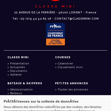
CLASSE MINI
22 AVENUE DE LA PERRIÈRE • 56100 LORIENT • France
Tél: +33 (0)9 54 54 83 18 • CONTACT@CLASSEMINI.COM
CLASSE MINI
COURSES
Présentation
Calendrier
Actualités
Classement mini
Documents
Adhérer
BATEAUX & SKIPPERS
PETITES ANNONCES
Géolocalisation
Toutes les annonces
Bateaux
Skippers
PrÃ©fÃ©rences sur la collecte de donnÃ©es
LIENS UTILES
Nous utilisons des donnÃ©es collectÃ©es par des cookies, des librairies