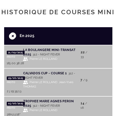
HISTORIQUE DE COURSES MINI
+
En 2025
LA BOULANGERE MINI-TRANSAT
22
/
21/09/2025
2025
312 - NIGHT FEVER
33
PROTO
Pierre LE ROLLAND
18j.00:38:28
CALVADOS CUP - COURSE 1
312 -
NIGHT FEVER
29/06/2025
7
/ 9
Pierre LE ROLLAND
Jean-Yves
PROTO
THOMAS
2 j 19:35:13
TROPHEE MARIE AGNES PERON
14
/
05/06/2025
2025
312 - NIGHT FEVER
16
PROTO
Pierre LE ROLLAND
28h23'18"