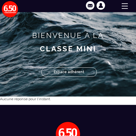
BIENVENUE À LA
CLASSE MINI
Espace adhérent
Aucune réponse pour l'instant.