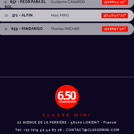
9
.
657 - PEOR PARA EL
Guillermo CAÑARDO
2j10h14'27"
SOL
10
.
371 - ALFIN
Marc MIRO
2j14h40'22"
11
.
659 - FANDANGO
Thomas PIRCHER
2j19h51'40"
CLASSE MINI
22 AVENUE DE LA PERRIÈRE • 56100 LORIENT • France
Tél: +33 (0)9 54 54 83 18 • CONTACT@CLASSEMINI.COM