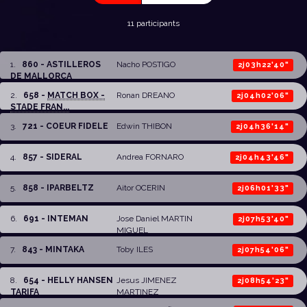
11 participants
1
.
860 - ASTILLEROS
Nacho POSTIGO
2j03h22'40"
DE MALLORCA
2
.
658 -
MATCH BOX -
Ronan DREANO
2j04h02'06"
STADE FRAN...
3
.
721 - COEUR FIDELE
Edwin THIBON
2j04h36'14"
4
.
857 - SIDERAL
Andrea FORNARO
2j04h43'46"
5
.
858 - IPARBELTZ
Aitor OCERIN
2j06h01'33"
6
.
691 - INTEMAN
Jose Daniel MARTIN
2j07h53'40"
MIGUEL
7
.
843 - MINTAKA
Toby ILES
2j07h54'06"
8
.
654 - HELLY HANSEN
Jesus JIMENEZ
2j08h54'23"
TARIFA
MARTINEZ