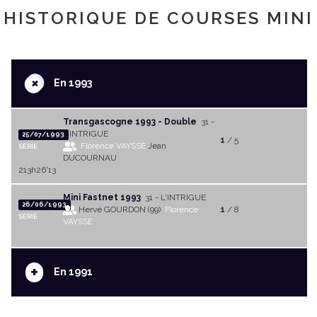
HISTORIQUE DE COURSES MINI
+
En 1993
Transgascogne 1993 - Double
31 -
L'INTRIGUE
25/07/1993
1
/ 5
Florence VAYSSE
Jean
SERIE
DUCOURNAU
213h26'13
Mini Fastnet 1993
31 - L'INTRIGUE
26/06/1993
Hervé GOURDON (99)
Florence
1
/ 8
SERIE
VAYSSE
+
En 1991