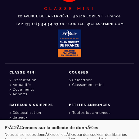
CLASSE MINI
22 AVENUE DE LA PERRIÈRE • 56100 LORIENT • France
Tél: +33 (0)9 54 54 83 18 • CONTACT@CLASSEMINI.COM
CLASSE MINI
COURSES
Présentation
Calendrier
Actualités
Classement mini
Documents
Adhérer
BATEAUX & SKIPPERS
PETITES ANNONCES
Géolocalisation
Toutes les annonces
Bateaux
Skippers
PrÃ©fÃ©rences sur la collecte de donnÃ©es
LIENS UTILES
Nous utilisons des donnÃ©es collectÃ©es par des cookies, des librairies