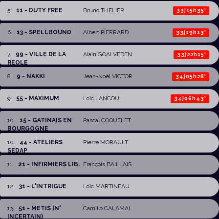
5
.
11 - DUTY FREE
Bruno THELIER
33j15h35'
6
.
13 - SPELLBOUND
Albert PIERRARD
33j19h13'
7
.
99 - VILLE DE LA
Alain GOALVEDEN
33j22h15'
REOLE
8
.
9 - NAKKI
Jean-Noël VICTOR
34j05h28'
9
.
55 - MAXIMUM
Loïc LANCOU
34j06h43'
10
.
15 - GATINAIS EN
Pascal COQUELET
BOURGOGNE
10
.
44 - ATELIERS
Pierre MORAULT
SEDAP
11
.
21 - INFIRMIERS LIB.
François BAILLAIS
12
.
31 - L'INTRIGUE
Loïc MARTINEAU
13
.
51 - METIS (N°
Camillo CALAMAI
INCERTAIN)