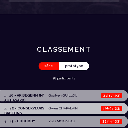
CLASSEMENT
série
prototype
18 participants
1
.
16 - AR BEGENN (N°
Goulven GUILLOU
32j12h03'
AU HASARD)
3
.
42 - CONSERVEURS
Gwen CHAPALAIN
10h07'33j
BRETONS
4
.
43 - COCOBOY
Yves MOIGNEAU
33j14h33'