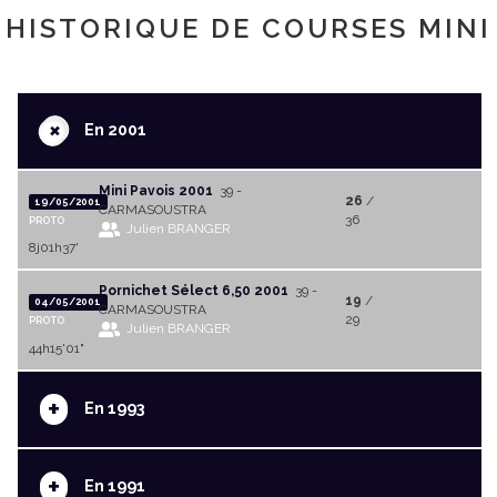
HISTORIQUE DE COURSES MINI
+
En 2001
Mini Pavois 2001
39 -
26
/
19/05/2001
CARMASOUSTRA
36
PROTO
Julien BRANGER
8j01h37'
Pornichet Sélect 6,50 2001
39 -
19
/
04/05/2001
CARMASOUSTRA
29
PROTO
Julien BRANGER
44h15'01"
+
En 1993
+
En 1991