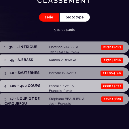
CLASSEMENT
série
prototype
5 participants
1
.
31 - L'INTRIGUE
Florence VAYSSE
&
213h26'13
Jean DUCOURNAU
2
.
45 - AJEBASK
Ramon ZUBIAGA
217h50'16
3
.
40 - SAUTERNES
Bernard BLAVIER
218h54'46
4
.
400 - 400 COUPS
Pascal FIEVET
&
220h24'32
François-René
CARLUER
5
.
47 - LOUPIOT DE
Stéphane BEAULIEU
&
225h13'20
CARQUEFOU
Jean-François
BEAULIEU