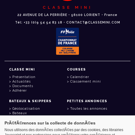
CLASSE MINI
22 AVENUE DE LA PERRIÈRE • 56100 LORIENT • France
Tél: +33 (0)9 54 54 83 18 • CONTACT@CLASSEMINI.COM
CLASSE MINI
COURSES
Présentation
Calendrier
Actualités
Classement mini
Documents
Adhérer
BATEAUX & SKIPPERS
PETITES ANNONCES
Géolocalisation
Toutes les annonces
Bateaux
Skippers
PrÃ©fÃ©rences sur la collecte de donnÃ©es
LIENS UTILES
Nous utilisons des donnÃ©es collectÃ©es par des cookies, des librairies