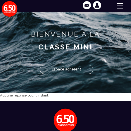
BIENVENUE À LA
CLASSE MINI
Espace adhérent
Aucune réponse pour l'instant.