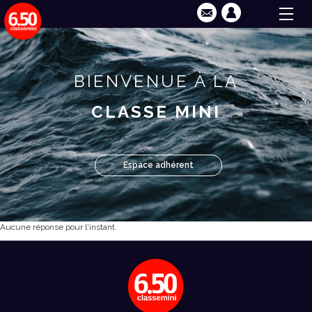
BIENVENUE À LA
CLASSE MINI
Espace adhérent
Aucune réponse pour l'instant.