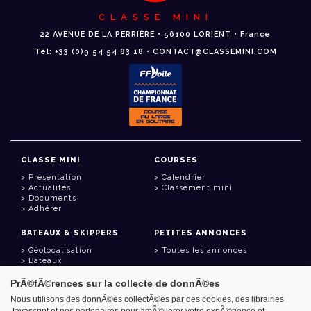
CLASSE MINI
22 AVENUE DE LA PERRIÈRE • 56100 LORIENT • France
Tél: +33 (0)9 54 54 83 18 • CONTACT@CLASSEMINI.COM
CLASSE MINI
COURSES
Présentation
Calendrier
Actualités
Classement mini
Documents
Adhérer
BATEAUX & SKIPPERS
PETITES ANNONCES
Géolocalisation
Toutes les annonces
Bateaux
Skippers
PrÃ©fÃ©rences sur la collecte de donnÃ©es
LIENS UTILES
Nous utilisons des donnÃ©es collectÃ©es par des cookies, des librairies