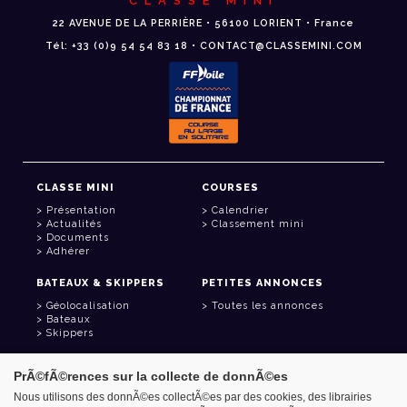
CLASSE MINI
22 AVENUE DE LA PERRIÈRE • 56100 LORIENT • France
Tél: +33 (0)9 54 54 83 18 • CONTACT@CLASSEMINI.COM
CLASSE MINI
COURSES
Présentation
Calendrier
Actualités
Classement mini
Documents
Adhérer
BATEAUX & SKIPPERS
PETITES ANNONCES
Géolocalisation
Toutes les annonces
Bateaux
Skippers
LIENS UTILES
PrÃ©fÃ©rences sur la collecte de donnÃ©es
Espace adhérent
Nous utilisons des donnÃ©es collectÃ©es par des cookies, des librairies
Contact