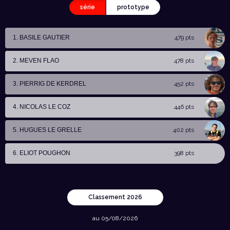
série
prototype
1. BASILE GAUTIER
479 pts
2. MEVEN FLAO
478 pts
3. PIERRIG DE KERDREL
452 pts
4. NICOLAS LE COZ
446 pts
5. HUGUES LE GRELLE
402 pts
6. ELIOT POUGHON
398 pts
Classement 2026
au 05/08/2026