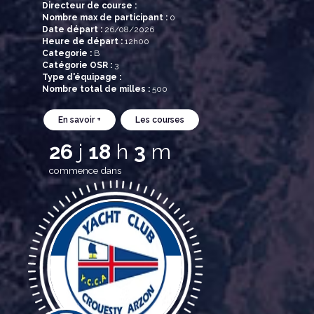
Directeur de course :
Nombre max de participant :
0
Date départ :
26/08/2026
Heure de départ :
12h00
Categorie :
B
Catégorie OSR :
3
Type d'équipage :
Nombre total de milles :
500
En savoir +
Les courses
26
j
18
h
3
m
commence dans