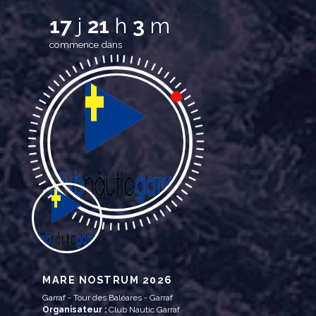
17
j
21
h
3
m
commence dans
MARE NOSTRUM 2026
Garraf - Tour des Baléares - Garraf
Organisateur :
Club Nautic Garraf