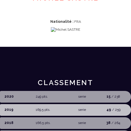
Nationalité :
FRA
CLASSEMENT
2020
249 pts.
serie
15
/ 238
2019
169,5 pts.
serie
49
/ 259
2018
166,5 pts.
serie
38
/ 264