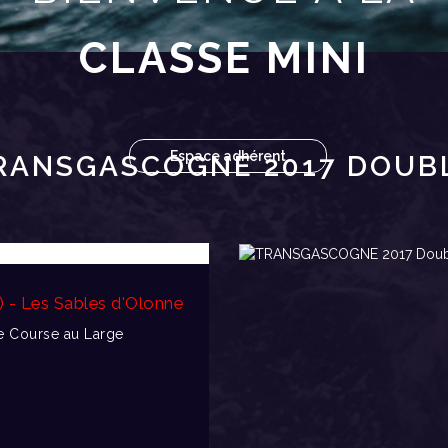
CLASSE MINI
Espace adhérent
RANSGASCOGNE 2017 DOUB
) - Les Sables d'Olonne
 Course au Large