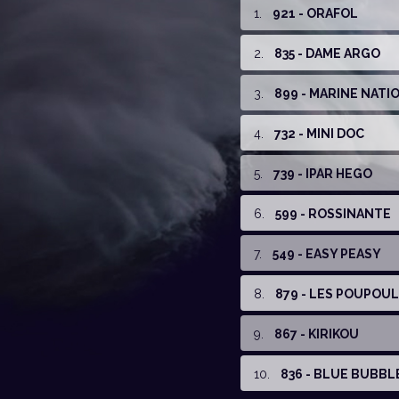
1
.
921 - ORAFOL
2
.
835 - DAME ARGO
3
.
899 - MARINE NATI
4
.
732 - MINI DOC
5
.
739 - IPAR HEGO
6
.
599 - ROSSINANTE
7
.
549 - EASY PEASY
8
.
879 - LES POUPOU
9
.
867 - KIRIKOU
10
.
836 - BLUE BUBBL