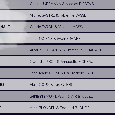
Chris LÜKERMANN
&
Nicolas D'ESTAIS
Michel SASTRE
& Fabienne VASSE
ONALE
Cedric FARON
&
Valentin MASSU
Lina RIXGENS
&
Sverre REINKE
Arnaud ETCHANDY
&
Emmanuel CHAUVET
Gwendal PIBOT
&
Annabelle MOREAU
Jean-Marie CLEMENT
&
Frédéric BACH
LES
Alain GOUX
&
Luc GIROS
Benjamin MONTAGUT
&
Alicia NAUZE
E
Yann BLONDEL
&
Edouard BLONDEL