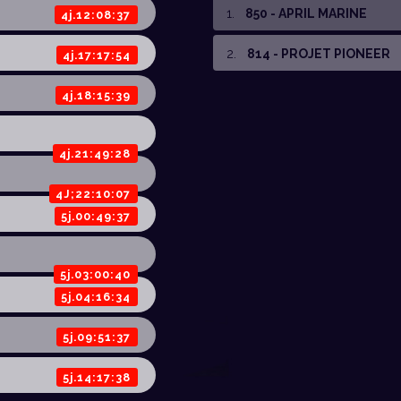
1
.
850 - APRIL MARINE
4j.12:08:37
2
.
814 - PROJET PIONEER
4j.17:17:54
4j.18:15:39
4j.21:49:28
4J;22:10:07
5j.00:49:37
5j.03:00:40
5j.04:16:34
5j.09:51:37
5j.14:17:38