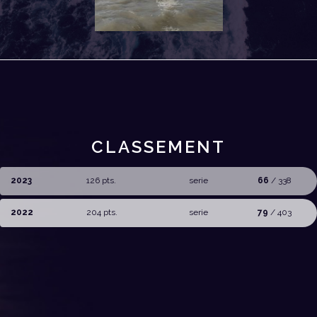
CLASSEMENT
2023
126 pts.
serie
66
/ 338
2022
204 pts.
serie
79
/ 403