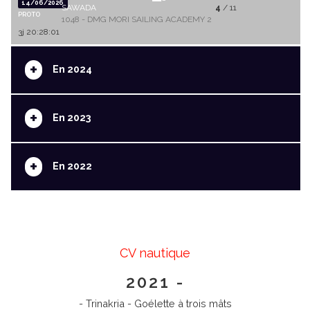
14/06/2026
SAWADA
4
/ 11
PROTO
1048 - DMG MORI SAILING ACADEMY 2
3j 20:28:01
+
En 2024
+
En 2023
+
En 2022
CV nautique
2021 -
- Trinakria - Goélette à trois mâts