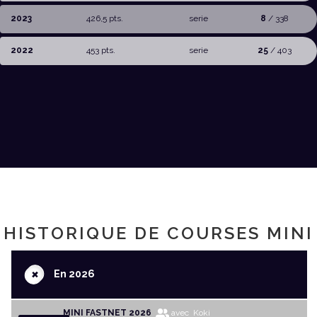
2023
426,5 pts.
serie
8
/ 338
2022
453 pts.
serie
25
/ 403
HISTORIQUE DE COURSES MINI
+
En 2026
MINI FASTNET 2026
avec Koki