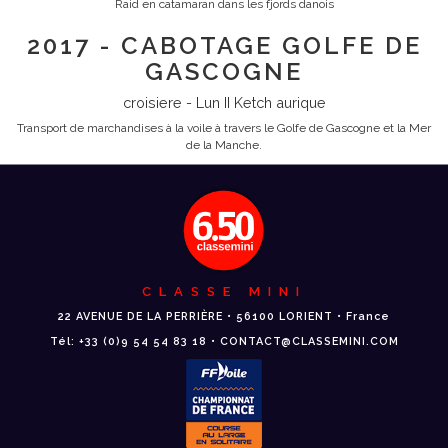
Raid en catamaran dans les fjords danois
2017 - CABOTAGE GOLFE DE
GASCOGNE
croisiere - Lun II Ketch aurique
Transport de marchandises à la voile à travers le Golfe de Gascogne et la Mer
de la Manche.
CLASSE MINI
22 AVENUE DE LA PERRIÈRE • 56100 LORIENT • France
Tél: +33 (0)9 54 54 83 18 • CONTACT@CLASSEMINI.COM