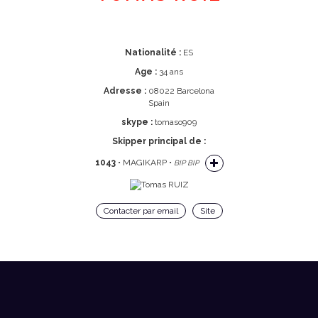
Nationalité :
ES
Age :
34 ans
Adresse :
08022 Barcelona
Spain
skype :
tomaso909
Skipper principal de :
1043
• MAGIKARP •
BIP BIP
Contacter par email
Site