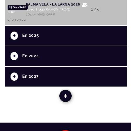
PALMA VELA - LA LARGA 2026
25/04/2026
avec Hugo RAMON FROYE
1
/ 5
SERIE
1043 - MAGIKARP
2j 03:03:02
+
En 2025
+
En 2024
+
En 2023
+