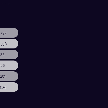
 292
 338
 86
 66
259
264