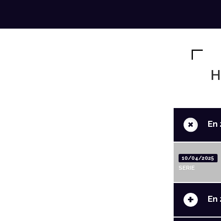
H
+
En 
10/04/2025
SERIE
+
En 