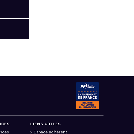
NCES
LIENS UTILES
onces
Espace adhérent