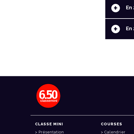
+
En 
+
En 
CLASSE MINI
COURSES
Présentation
Calendrier