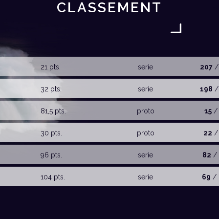
CLASSEMENT
21 pts.
serie
207
/
32 pts.
serie
198
/
81,5 pts.
proto
15
/
30 pts.
proto
22
/
96 pts.
serie
82
/ 
104 pts.
serie
69
/ 