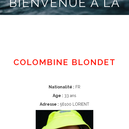
BIENVENUE À LA
CLASSE MINI
Espace adhérent
COLOMBINE BLONDET
Nationalité :
FR
Age :
33 ans
Adresse :
56100 LORIENT