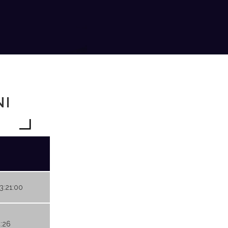
NI
23:21:00
4:26