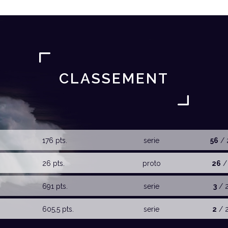
CLASSEMENT
176 pts.
serie
56
/ 
26 pts.
proto
26
/
691 pts.
serie
3
/ 
605,5 pts.
serie
2
/ 