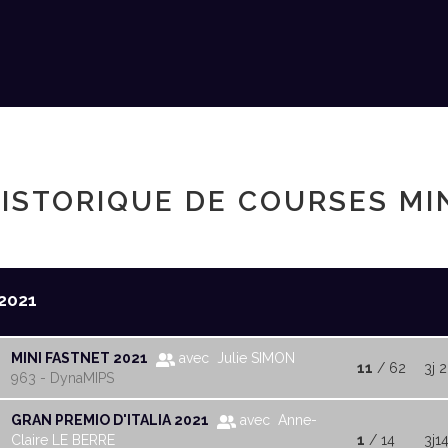
ISTORIQUE DE COURSES MI
2021
MINI FASTNET 2021
avec Julie SIMON
11
/ 62
3j 
963 - DynaMIPS
GRAN PREMIO D'ITALIA 2021
avec Anne-
Claire LE BERRE
1
/ 14
3j1