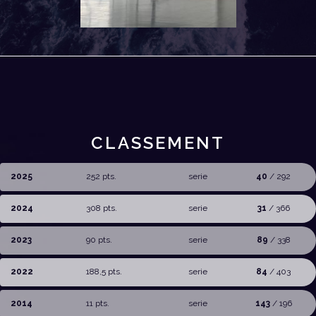
CLASSEMENT
2025
252 pts.
serie
40
/ 292
2024
308 pts.
serie
31
/ 366
2023
90 pts.
serie
89
/ 338
2022
188,5 pts.
serie
84
/ 403
2014
11 pts.
serie
143
/ 196