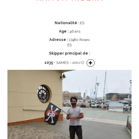
Nationalité :
ES
Age :
46 ans
Adresse :
17480 Roses
ES
Skipper principal de :
1035
• SAMES •
AMUITZ