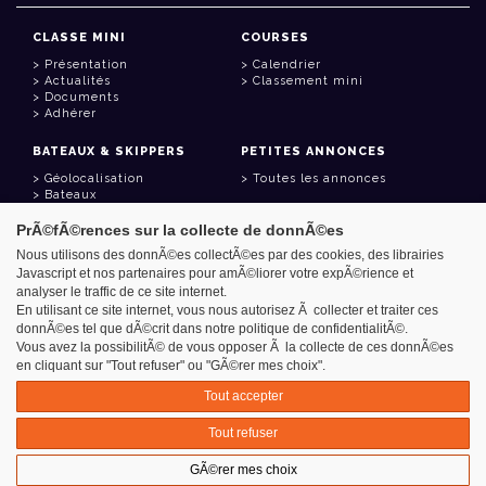
CLASSE MINI
COURSES
Présentation
Calendrier
Actualités
Classement mini
Documents
Adhérer
BATEAUX & SKIPPERS
PETITES ANNONCES
Géolocalisation
Toutes les annonces
Bateaux
Skippers
PrÃ©fÃ©rences sur la collecte de donnÃ©es
LIENS UTILES
Nous utilisons des donnÃ©es collectÃ©es par des cookies, des librairies
Javascript et nos partenaires pour amÃ©liorer votre expÃ©rience et
Espace adhérent
analyser le traffic de ce site internet.
Contact
Carnet d'adresses
En utilisant ce site internet, vous nous autorisez Ã collecter et traiter ces
Goodies
donnÃ©es tel que dÃ©crit dans notre politique de confidentialitÃ©.
Vous avez la possibilitÃ© de vous opposer Ã la collecte de ces donnÃ©es
en cliquant sur "Tout refuser" ou "GÃ©rer mes choix".
Tout accepter
Azimut - Créateur de solutions numériques
Tout refuser
Mentions légales
GÃ©rer mes choix