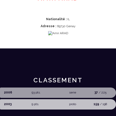
Nationalité :
IL
Adresse :
69730 Genay
CLASSEMENT
2006
93 pts.
serie
37
/ 225
2003
9 pts.
proto
159
/ 198