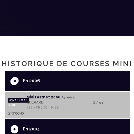
HISTORIQUE DE COURSES MINI
+
En 2006
Mini Fastnet 2006
Aymeric
03/06/2006
QUERARD
1
/ 53
SERIE
522 - FRENCH KISS
5j13h53'45
+
En 2004