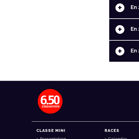
+
En 
+
En 
+
En 
CLASSE MINI
RACES
Presentation
Calendar