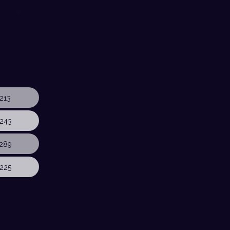
213
243
289
225