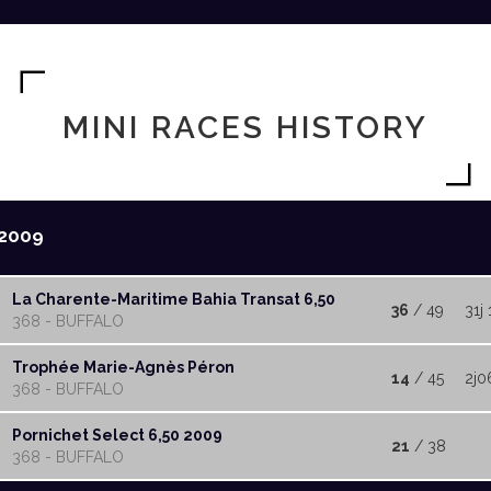
MINI RACES HISTORY
2009
La Charente-Maritime Bahia Transat 6,50
36
/ 49
31j
368 - BUFFALO
Trophée Marie-Agnès Péron
14
/ 45
2j0
368 - BUFFALO
Pornichet Select 6,50 2009
21
/ 38
368 - BUFFALO