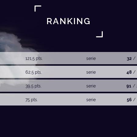
RANKING
121,5 pts.
serie
32
/ 
62,5 pts.
serie
48
/ 
39,5 pts.
serie
91
/ 
75 pts.
serie
56
/ 