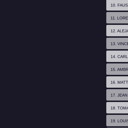
10. FAU
11. LOR
12. ALE
13. VIN
14. CAR
15. AMB
16. MAT
17. JEA
18. TOM
19. LOU