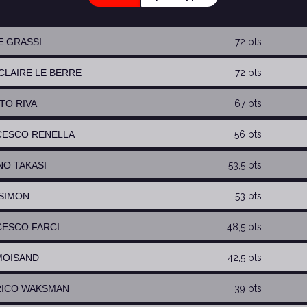
E GRASSI
72 pts
-CLAIRE LE BERRE
72 pts
RTO RIVA
67 pts
CESCO RENELLA
56 pts
NO TAKASI
53,5 pts
 SIMON
53 pts
CESCO FARCI
48,5 pts
 MOISAND
42,5 pts
RICO WAKSMAN
39 pts