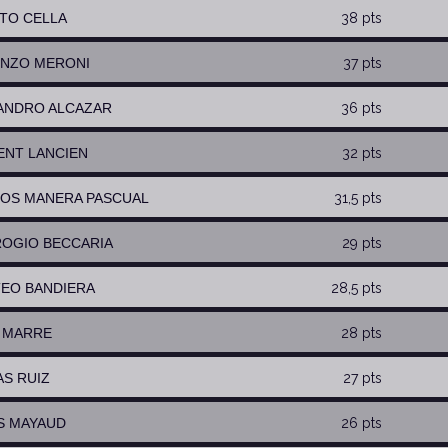
STO CELLA
38 pts
ENZO MERONI
37 pts
JANDRO ALCAZAR
36 pts
CENT LANCIEN
32 pts
LOS MANERA PASCUAL
31,5 pts
ROGIO BECCARIA
29 pts
TEO BANDIERA
28,5 pts
N MARRE
28 pts
AS RUIZ
27 pts
IS MAYAUD
26 pts