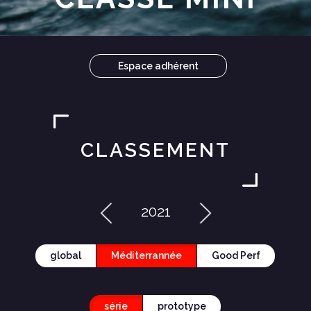
Espace adhérent
CLASSEMENT
2021
global
Méditerrannée
Good Perf
série
prototype