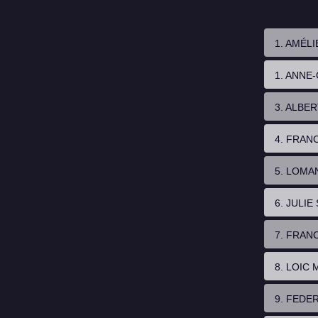
1. AMÉLI
1. ANNE
3. ALBE
4. FRAN
5. LOMA
6. JULIE
7. FRAN
8. LOIC
9. FEDE