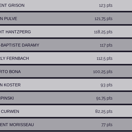
CENT GRISON
123 pts
EN PULVE
121,75 pts
OIT HANTZPERG
118,25 pts
N-BAPTISTE DARAMY
117 pts
RLY FERNBACH
112,5 pts
ERTO BONA
100,25 pts
ON KOSTER
93 pts
IPINSKI
91,75 pts
KI CURWEN
82,25 pts
RENT MORISSEAU
77 pts