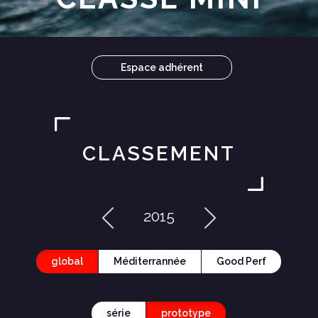
Espace adhérent
CLASSEMENT
2015
global
Méditerrannée
Good Perf
série
prototype