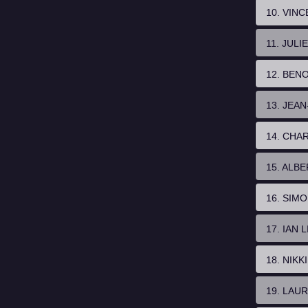
10. VIN
11. JULI
12. BEN
13. JEA
14. CHA
15. ALB
16. SIM
17. IAN L
18. NIK
19. LAU