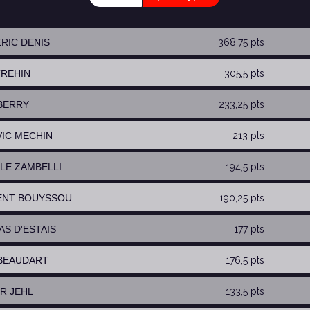
ÉRIC DENIS
368,75 pts
TREHIN
305,5 pts
 BERRY
233,25 pts
VIC MECHIN
213 pts
ELE ZAMBELLI
194,5 pts
ENT BOUYSSOU
190,25 pts
AS D'ESTAIS
177 pts
 BEAUDART
176,5 pts
ER JEHL
133,5 pts