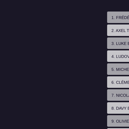
1. FRÉD
2. AXEL 
3. LUKE
4. LUDO
5. MICH
6. CLÉM
7. NICOL
8. DAVY
9. OLIVI