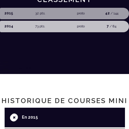
2015
32 pts.
proto
42
/ 144
2014
73 pts.
proto
7
/ 84
HISTORIQUE DE COURSES MINI
+
En 2015