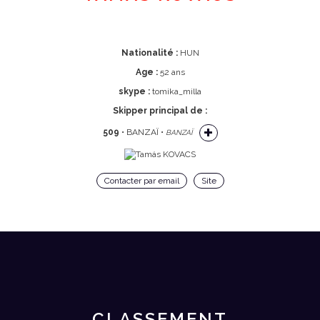
Nationalité :
HUN
Age :
52 ans
skype :
tomika_milla
Skipper principal de :
509
• BANZAÏ •
BANZAÏ
Contacter par email
Site
CLASSEMENT