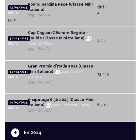
Round Sardina Race (Classe Mini
dnf
/
23/05/2015
Italiana)
4
PROTO
509 - BANZAÏ
DNF
Cap Cagliari Offshore Regata -
double (Classe Mini Italiana)
30/04/2015
2
/ 4
avec D. KOLA
PROTO
509 - BANZAÏ
Gran Premio d'Italia 2015 (Classe
Mini Italiana)
avec Jozsef
11/04/2015
13
/ 19
KUZMA
PROTO
509 - BANZAÏ
Arcipelago 6.50 2015 (Classe Mini
20/03/2015
Italiana)
avec Jozsef KUZMA
6
/ 12
PROTO
509 - BANZAÏ
+
En 2014