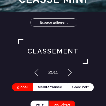
Espace adhérent
CLASSEMENT
2011
global
Méditerrannée
Good Perf
série
prototype