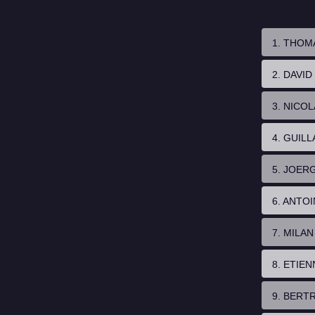
1. THO
2. DAVID
3. NICO
4. GUIL
5. JOER
6. ANTO
7. MILA
8. ETIEN
9. BERT