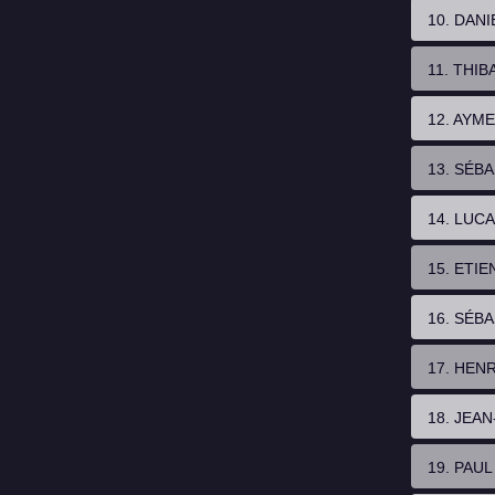
10. DAN
11. THI
12. AYM
13. SÉB
14. LUC
15. ETI
16. SÉB
17. HEN
18. JEA
19. PAU