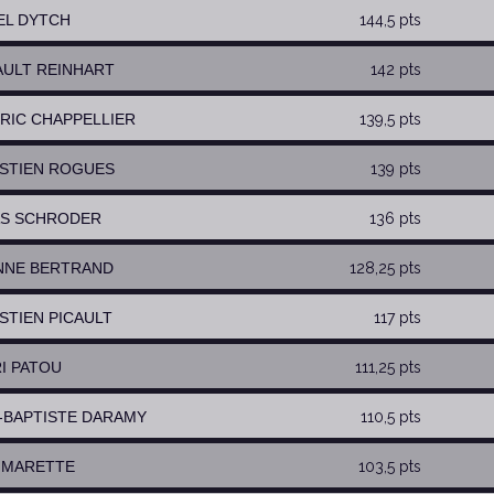
IEL DYTCH
144,5 pts
BAULT REINHART
142 pts
ERIC CHAPPELLIER
139,5 pts
ASTIEN ROGUES
139 pts
AS SCHRODER
136 pts
ENNE BERTRAND
128,25 pts
ASTIEN PICAULT
117 pts
RI PATOU
111,25 pts
N-BAPTISTE DARAMY
110,5 pts
L MARETTE
103,5 pts