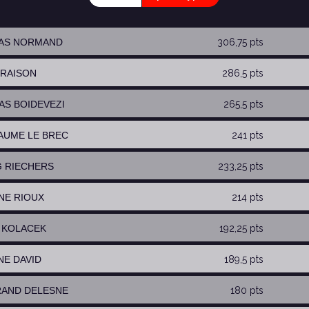
MAS NORMAND
306,75 pts
 RAISON
286,5 pts
LAS BOIDEVEZI
265,5 pts
LAUME LE BREC
241 pts
G RIECHERS
233,25 pts
INE RIOUX
214 pts
N KOLACEK
192,25 pts
NE DAVID
189,5 pts
RAND DELESNE
180 pts