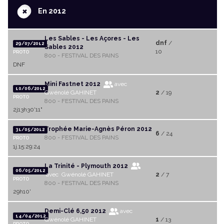
+
En 2012
Les Sables - Les Açores - Les
dnf
/
29/07/2012
Sables 2012
10
PROTO
800 - FESTIVAL DES PAINS
DNF
Mini Fastnet 2012
avec
10/06/2012
Gwénolé GAHINET
2
/ 19
PROTO
800 - FESTIVAL DES PAINS
2j13h30'11"
Trophée Marie-Agnès Péron 2012
31/05/2012
6
/ 24
800 - FESTIVAL DES PAINS
PROTO
1j.15:29:24
La Trinité - Plymouth 2012
06/05/2012
avec Gwénolé GAHINET
2
/ 7
PROTO
800 - FESTIVAL DES PAINS
29h10'
Demi-Clé 6,50 2012
avec
14/04/2012
Gwénolé GAHINET
1
/ 13
PROTO