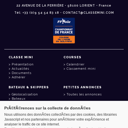
22 AVENUE DE LA PERRIÈRE • 56100 LORIENT • France
Tél: +33 (0)9 54 54 83 18 • CONTACT@CLASSEMINI.COM
CLASSE MINI
COURSES
Présentation
Calendrier
Actualités
Classement mini
Documents
Adhérer
BATEAUX & SKIPPERS
PETITES ANNONCES
Géolocalisation
Toutes les annonces
Bateaux
Skippers
PrÃ©fÃ©rences sur la collecte de donnÃ©es
LIENS UTILES
Nous utilisons des donnÃ©es collectÃ©es par des cookies, des librairies
Javascript et nos partenaires pour amÃ©liorer votre expÃ©rience et
Espace adhérent
analyser le traffic de ce site internet.
Contact