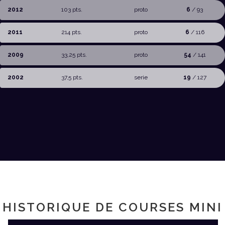
2012
103 pts.
proto
6
/ 93
2011
214 pts.
proto
6
/ 116
2009
33,25 pts.
proto
54
/ 141
2002
37,5 pts.
serie
19
/ 127
HISTORIQUE DE COURSES MINI