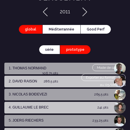
2011
global
Méditerrannée
Good Perf
série
prototype
Mode de calcul
1. THOMAS NORMAND
306,75 pts
Exporter au format csv
2. DAVID RAISON
286,5 pts
au 05/08/2026
3. NICOLAS BOIDEVEZI
265,5 pts
4. GUILLAUME LE BREC
241 pts
5. JOERG RIECHERS
233,25 pts