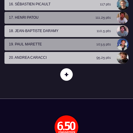
16. SÉBASTIEN PICAULT
117 pts
17. HENRI PATOU
111,25 pts
18. JEAN-BAPTISTE DARAMY
110,5 pts
19. PAUL MARETTE
103,5 pts
20. ANDREA CARACCI
95,25 pts
+