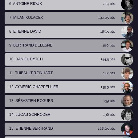
6. ANTOINE RIOUX
214 pts
7. MILAN KOLACEK
192,25 pts
8. ETIENNE DAVID
189,5 pts
9. BERTRAND DELESNE
180 pts
10. DANIEL DYTCH
144,5 pts
11. THIBAULT REINHART
142 pts
12. AYMERIC CHAPPELLIER
139,5 pts
13. SÉBASTIEN ROGUES
139 pts
14. LUCAS SCHRODER
136 pts
15. ETIENNE BERTRAND
128,25 pts