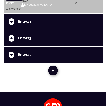
VELA
30
PROTO
Foucauld MALARD
4j07h39'04"
+
En 2024
+
En 2023
+
En 2022
+