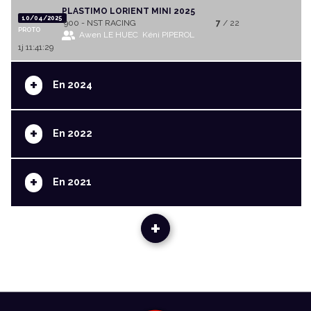
PLASTIMO LORIENT MINI 2025
10/04/2025
900 - NST RACING
7
/ 22
PROTO
Awen LE HUEC
Kéni PIPEROL
1j 11:41:29
+
En 2024
+
En 2022
+
En 2021
+