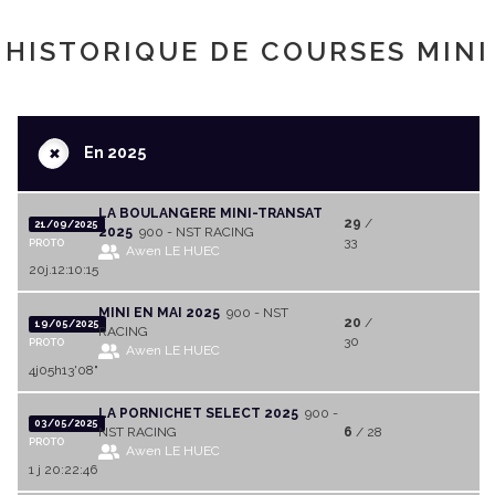
HISTORIQUE DE COURSES MINI
+
En 2025
LA BOULANGERE MINI-TRANSAT
29
/
21/09/2025
2025
900 - NST RACING
33
PROTO
Awen LE HUEC
20j.12:10:15
MINI EN MAI 2025
900 - NST
20
/
19/05/2025
RACING
30
PROTO
Awen LE HUEC
4j05h13'08"
LA PORNICHET SELECT 2025
900 -
03/05/2025
NST RACING
6
/ 28
PROTO
Awen LE HUEC
1 j 20:22:46