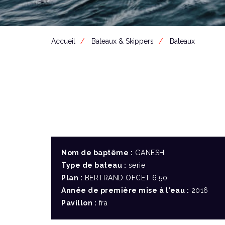
Accueil
Bateaux & Skippers
Bateaux
Nom de baptême :
GANESH
Type de bateau :
serie
Plan :
BERTRAND OFCET 6.50
Année de première mise à l'eau :
2016
Pavillon :
fra