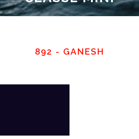
Espace adhérent
892 - GANESH