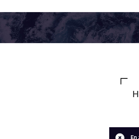
H
+
En 