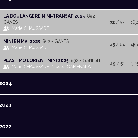
LA BOULANGERE MINI-TRANSAT 2025
892 -
GANESH
32
/ 57
16j
Marie CHAUSSADE
MINI EN MAI 2025
892 - GANESH
45
/ 64
4j0
Marie CHAUSSADE
PLASTIMO LORIENT MINI 2025
892 - GANESH
29
/ 51
1j 1
Marie CHAUSSADE
Nicolo' GAMENARA
2024
2023
2022