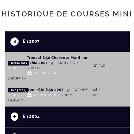
HISTORIQUE DE COURSES MINI
+
En 2007
Transat 6,50 Charente Maritime
Bahia 2007
194 - MAN OF ALL
16/09/2007
37
/ 46
SEASONS
PROTO
Ari HUUSELA
30j03h03'44
Demi-Clé 6.50 2007
194 - DORADE
18
/
18/05/2007
Ari HUUSELA
T. NUMMI
22
PROTO
2j13h30'08
+
En 2004