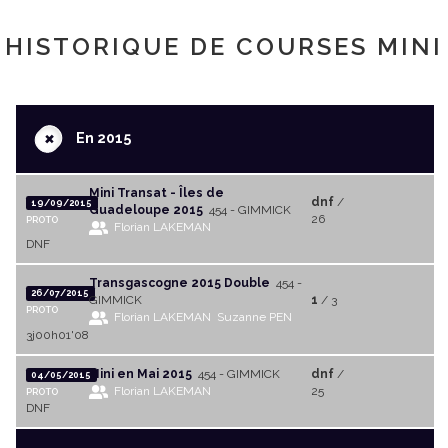
HISTORIQUE DE COURSES MINI
+
En 2015
Mini Transat - Îles de
dnf
/
19/09/2015
Guadeloupe 2015
454 - GIMMICK
26
PROTO
Florian LAKEMAN
DNF
Transgascogne 2015 Double
454 -
26/07/2015
GIMMICK
1
/ 3
PROTO
Florian LAKEMAN
Suzanne PEN
3j00h01'08
Mini en Mai 2015
454 - GIMMICK
dnf
/
04/05/2015
Florian LAKEMAN
25
PROTO
DNF