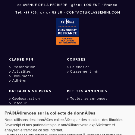
22 AVENUE DE LA PERRIÈRE • 56100 LORIENT • France
Tél: +33 (0)9 54 54 83 18 • CONTACT@CLASSEMINI.COM
CLASSE MINI
COURSES
Présentation
Calendrier
Actualités
Classement mini
Documents
Adhérer
BATEAUX & SKIPPERS
PETITES ANNONCES
Géolocalisation
Toutes les annonces
Bateaux
Skippers
PrÃ©fÃ©rences sur la collecte de donnÃ©es
LIENS UTILES
Nous utilisons des donnÃ©es collectÃ©es par des cookies, des librairies
Javascript et nos partenaires pour amÃ©liorer votre expÃ©rience et
Espace adhérent
analyser le traffic de ce site internet.
Contact
Carnet d'adresses