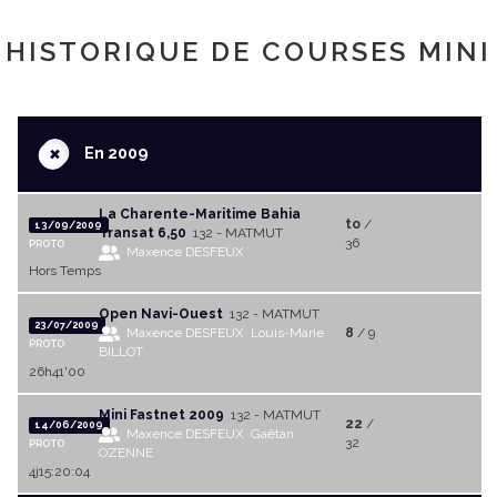
HISTORIQUE DE COURSES MINI
+
En 2009
La Charente-Maritime Bahia
to
/
13/09/2009
Transat 6,50
132 - MATMUT
36
PROTO
Maxence DESFEUX
Hors Temps
Open Navi-Ouest
132 - MATMUT
23/07/2009
Maxence DESFEUX
Louis-Marie
8
/ 9
PROTO
BILLOT
26h41'00
Mini Fastnet 2009
132 - MATMUT
22
/
14/06/2009
Maxence DESFEUX
Gaëtan
32
PROTO
OZENNE
4j15:20:04