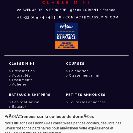
CLASSE MINI
22 AVENUE DE LA PERRIÈRE • 56100 LORIENT • France
Tél: +33 (0)9 54 54 83 18 • CONTACT@CLASSEMINI.COM
CLASSE MINI
COURSES
Présentation
Calendrier
Actualités
Classement mini
Documents
Adhérer
BATEAUX & SKIPPERS
PETITES ANNONCES
Géolocalisation
Toutes les annonces
Bateaux
Skippers
PrÃ©fÃ©rences sur la collecte de donnÃ©es
LIENS UTILES
Nous utilisons des donnÃ©es collectÃ©es par des cookies, des librairies
Javascript et nos partenaires pour amÃ©liorer votre expÃ©rience et
Espace adhérent