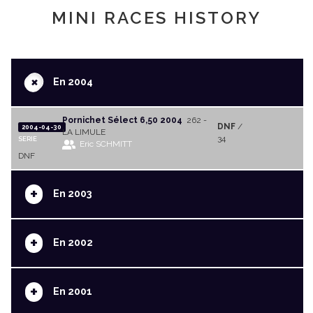
MINI RACES HISTORY
+
En 2004
Pornichet Sélect 6,50 2004
262 -
DNF
/
2004-04-30
LA LIMULE
34
SERIE
Eric SCHMITT
DNF
+
En 2003
+
En 2002
+
En 2001