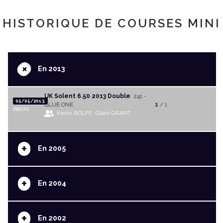
HISTORIQUE DE COURSES MINI
+
En 2013
UK Solent 6.50 2013 Double
241 -
05/05/2013
BLUE ONE
1
/ 1
PROTO
Kevin ROLFE
Giles GRANT
+
En 2005
+
En 2004
+
En 2002