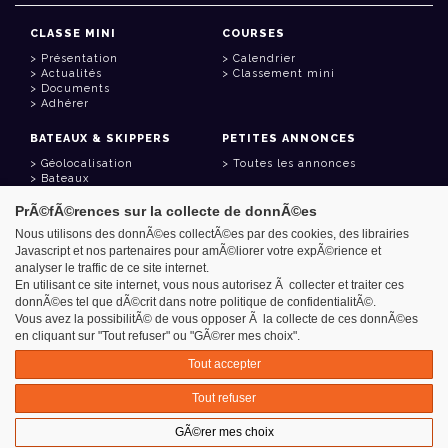
CLASSE MINI
COURSES
Présentation
Calendrier
Actualités
Classement mini
Documents
Adhérer
BATEAUX & SKIPPERS
PETITES ANNONCES
Géolocalisation
Toutes les annonces
Bateaux
Skippers
PrÃ©fÃ©rences sur la collecte de donnÃ©es
LIENS UTILES
Nous utilisons des donnÃ©es collectÃ©es par des cookies, des librairies
Javascript et nos partenaires pour amÃ©liorer votre expÃ©rience et
Espace adhérent
analyser le traffic de ce site internet.
Contact
Carnet d'adresses
En utilisant ce site internet, vous nous autorisez Ã collecter et traiter ces
Goodies
donnÃ©es tel que dÃ©crit dans notre politique de confidentialitÃ©.
Vous avez la possibilitÃ© de vous opposer Ã la collecte de ces donnÃ©es
en cliquant sur "Tout refuser" ou "GÃ©rer mes choix".
Tout accepter
Azimut - Créateur de solutions numériques
Tout refuser
Mentions légales
GÃ©rer mes choix