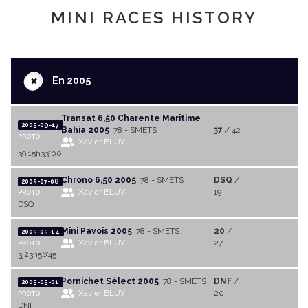
MINI RACES HISTORY
+
En 2005
Transat 6,50 Charente Maritime
2005-09-17
Bahia 2005
78 - SMETS
37
/ 42
PROTO
Xavier BLUY
39j15h33'00
Chrono 6,50 2005
78 - SMETS
DSQ
/
2005-07-08
Xavier BLUY
19
PROTO
DSQ
Mini Pavois 2005
78 - SMETS
20
/
2005-05-14
Xavier BLUY
27
PROTO
3j23h56'45
Pornichet Sélect 2005
78 - SMETS
DNF
/
2005-05-01
Xavier BLUY
20
PROTO
DNF