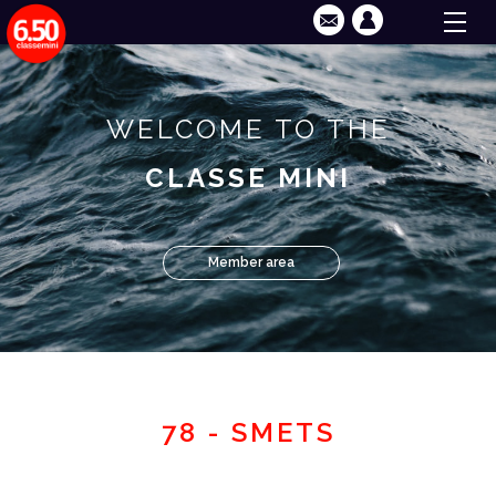
WELCOME TO THE
CLASSE MINI
Member area
78 - SMETS