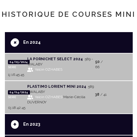
HISTORIQUE DE COURSES MINI
+
En 2024
LA PORNICHET SELECT 2024
589 -
50
/
04/05/2024
WALABY
66
SERIE
Yalcin OZHABES
1j 16:45:45
PLASTIMO LORIENT MINI 2024
589
- WALABY
04/04/2024
38
/ 41
Yalcin OZHABES
Marie-Cécilia
SERIE
DUVERNOY
0j.18:42:45
+
En 2023