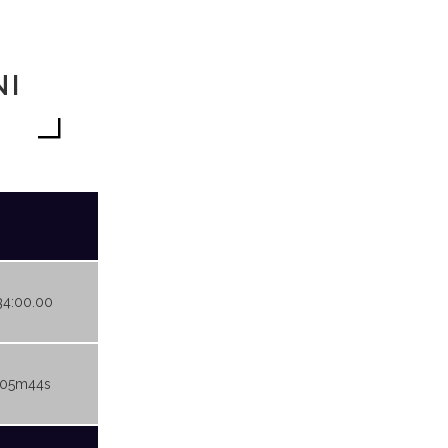
NI
34:00.00
h05m44s