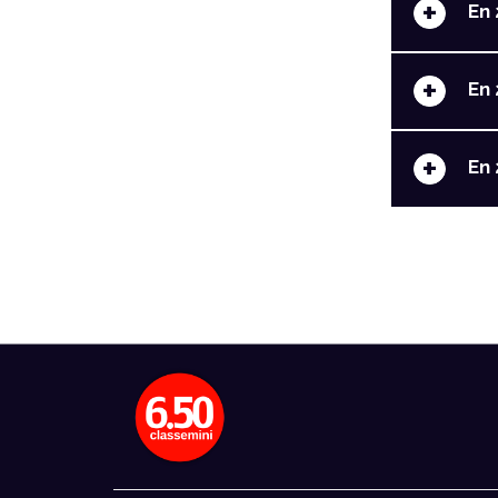
+
En 
+
En 
+
En 