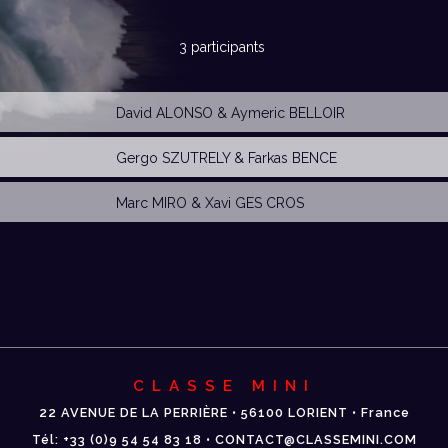
3 participants
David ALONSO
&
Aymeric BELLOIR
Gergo SZUTRELY
&
Farkas BENCE
Marc MIRO
&
Xavi GES CROS
CLASSE MINI
22 AVENUE DE LA PERRIÈRE • 56100 LORIENT • France
Tél: +33 (0)9 54 54 83 18 • CONTACT@CLASSEMINI.COM