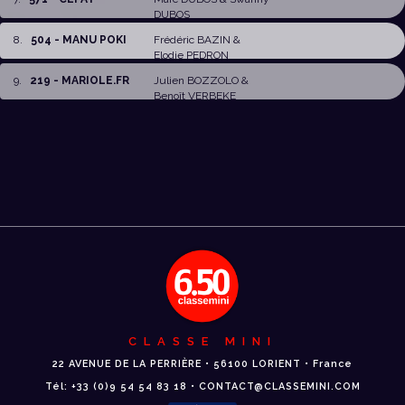
DUBOS
8
.
504 - MANU POKI
Frédéric BAZIN
&
Elodie PEDRON
9
.
219 - MARIOLE.FR
Julien BOZZOLO
&
Benoît VERBEKE
CLASSE MINI
22 AVENUE DE LA PERRIÈRE • 56100 LORIENT • France
Tél: +33 (0)9 54 54 83 18 • CONTACT@CLASSEMINI.COM