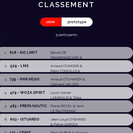
CLASSEMENT
série
prototype
9 participants
1
.
818 - NO LIMIT
Benoit DE
PANNEMAECKER
&
Jean-Jacques
2
.
529 - LMS
Arnaud CHAIGNE
&
FREBAULT
Rémi COQUILLE
&
Gaetan QUINIOU
3
.
739 - IPAR HEGO
Arnaud ETCHANDY
&
Clément SALZES
4
.
479 - WOZA SPIRIT
Louis-Xavier
LAMIRAUD
&
Tolga
PAMIR
5
.
483 - PREPA NAUTIC
Pierre REVOL
&
Yann
LE PAUTREMAT
6
.
603 - ISTUARDO
Jean-Loup CHENARD
&
Pierre GAINZA
7
.
571 - CEPAT
Marc DUBOS
&
Swanny