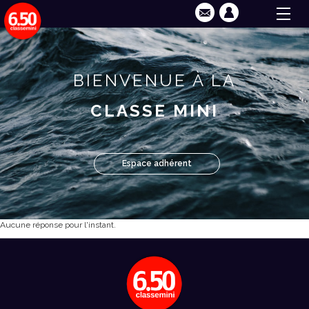
BIENVENUE À LA
CLASSE MINI
Espace adhérent
Aucune réponse pour l'instant.