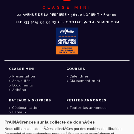
CLASSE MINI
22 AVENUE DE LA PERRIÈRE • 56100 LORIENT • France
Tél: +33 (0)9 54 54 83 18 • CONTACT@CLASSEMINI.COM
CLASSE MINI
COURSES
Présentation
Calendrier
Actualités
Classement mini
Documents
Adhérer
BATEAUX & SKIPPERS
PETITES ANNONCES
Géolocalisation
Toutes les annonces
Bateaux
Skippers
PrÃ©fÃ©rences sur la collecte de donnÃ©es
LIENS UTILES
Nous utilisons des donnÃ©es collectÃ©es par des cookies, des librairies