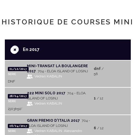
HISTORIQUE DE COURSES MINI
+
En 2017
MINI-TRANSAT LA BOULANGERE
dnf
/
01/10/2017
2017
704 - ELOA ISLAND OF LOSINJ
56
SERIE
Vedran KABALIN
DNF
222 MINI SOLO 2017
704 - ELOA
28/04/2017
ISLAND OF LOSINJ
1
/ 12
SERIE
Vedran KABALIN
2j03h50'
GRAN PREMIO D'ITALIA 2017
704 -
ELOA ISLAND OF LOSINJ
08/04/2017
6
/ 12
Vedran KABALIN
Alessandro
SERIE