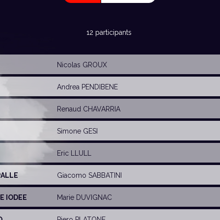
12 participants
Nicolas GROUX
Andrea PENDIBENE
Renaud CHAVARRIA
Simone GESI
Eric LLULL
PALLE
Giacomo SABBATINI
E IODEE
Marie DUVIGNAC
O
Piero PLATONE