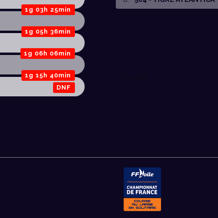
1g 03h 25min
1g 05h 36min
1g 06h 06min
1g 15h 40min
DNF