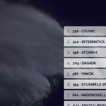
1
.
796 - COUVAC
2
.
520 - INTERMATICA
3
.
596 - ATCHIKI II
4
.
704 - DAGADA'
5
.
566 - YANCIK
6
.
554 - SCUSAMI LE S
7
.
660 - MADEMOISELL
8
.
623 - SPAZIO LIBER