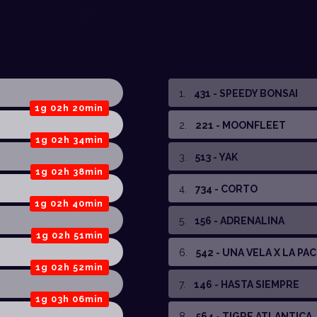
1
.
431 - SPEEDY BONSAI
1g 02h 20min
2
.
221 - MOONFLEET
1g 02h 34min
3
.
513 - YAK
1g 02h 38min
4
.
734 - CORTO
1g 02h 40min
5
.
156 - ADRENALINA
1g 02h 51min
6
.
542 - UNA VELA X LA PA
1g 02h 52min
7
.
146 - HASTA SIEMPRE
1g 03h 06min
8
.
564 - TIGRE ATLANTICA