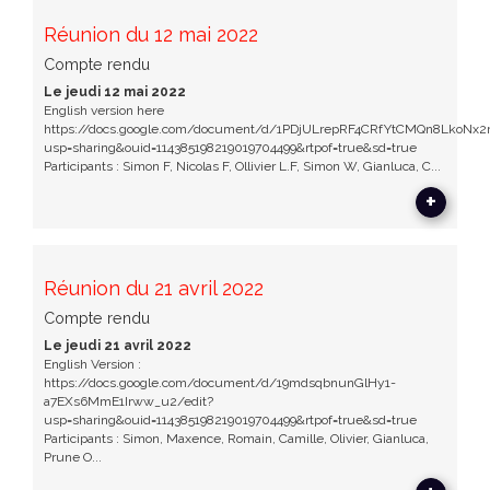
Réunion du 12 mai 2022
Compte rendu
Le jeudi 12 mai 2022
English version here
https://docs.google.com/document/d/1PDjULrepRF4CRfYtCMQn8LkoNx2r
usp=sharing&ouid=114385198219019704499&rtpof=true&sd=true
Participants : Simon F, Nicolas F, Ollivier L.F, Simon W, Gianluca, C...
+
Réunion du 21 avril 2022
Compte rendu
Le jeudi 21 avril 2022
English Version :
https://docs.google.com/document/d/19mdsqbnunGlHy1-
a7EXs6MmE1Irww_u2/edit?
usp=sharing&ouid=114385198219019704499&rtpof=true&sd=true
Participants : Simon, Maxence, Romain, Camille, Olivier, Gianluca,
Prune O...