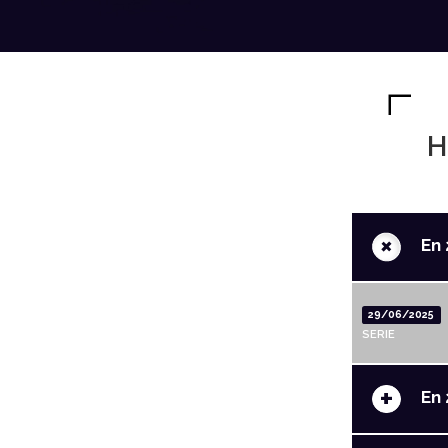
H
+
En 
29/06/2025
SERIE
+
En 