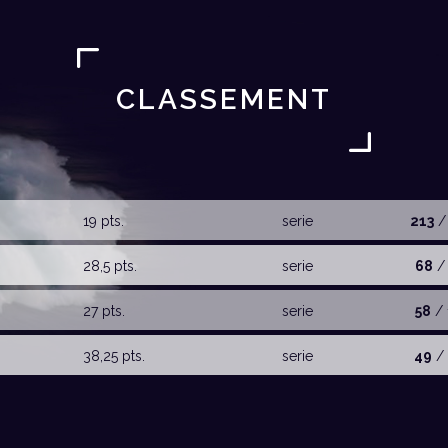
CLASSEMENT
19 pts.
serie
213
/
28,5 pts.
serie
68
/ 
27 pts.
serie
58
/ 
38,25 pts.
serie
49
/ 