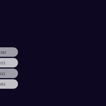
 292
173
133
162