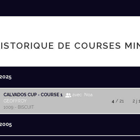
ISTORIQUE DE COURSES MI
2025
CALVADOS CUP - COURSE 1
avec Noa
GEOFFROY
4
/ 21
2 j 
1009 - BISCUIT
2005