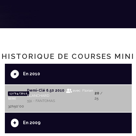
HISTORIQUE DE COURSES MINI
+
En 2010
Demi-Clé 6.50 2010
avec Florian
20
/
17/04/2010
BLANCHARD
25
SERIE
591 - FANTOMAS
32h50'00
+
En 2009