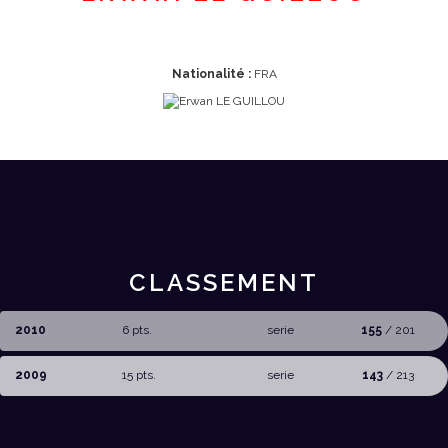
Nationalité :
FRA
CLASSEMENT
2010
6 pts.
serie
155
/ 201
2009
15 pts.
serie
143
/ 213