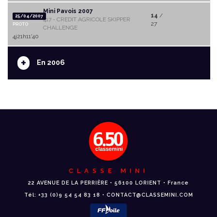
Mini Pavois 2007
14
/
25/04/2007
417 - CREDIT AGRICOLE SKIPPER
27
PROTO
CHALLENGE
4j21h11'40
+
En 2006
CLASSE MINI
22 AVENUE DE LA PERRIÈRE • 56100 LORIENT • France
Tél: +33 (0)9 54 54 83 18 • CONTACT@CLASSEMINI.COM