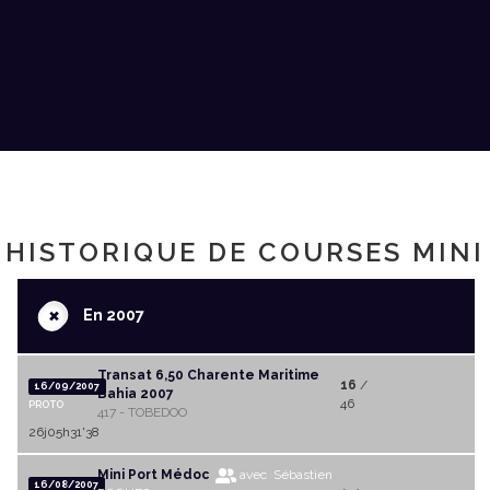
HISTORIQUE DE COURSES MINI
+
En 2007
Transat 6,50 Charente Maritime
16
/
16/09/2007
Bahia 2007
46
PROTO
417 - TOBEDOO
26j05h31'38
Mini Port Médoc
avec Sébastien
16/08/2007