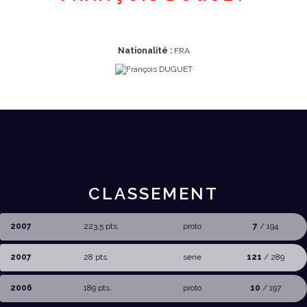
Nationalité :
FRA
CLASSEMENT
2007
223,5 pts.
proto
7
/ 194
2007
28 pts.
serie
121
/ 289
2006
189 pts.
proto
10
/ 197