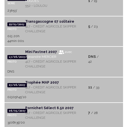
ROGUES
1
/ 19
SERIE
552 - LOULOU
23h53'
Transgascogne 07 solitaire
22/07/2007
417 - CREDIT AGRICOLE SKIPPER
5
/ 23
PROTO
CHALLENGE
02j 20h
44min 00s
Mini Fastnet 2007
avec
Alexandre MERCIER
DNS
/
17/06/2007
417 - CREDIT AGRICOLE SKIPPER
42
PROTO
CHALLENGE
DNS
Trophée MAP 2007
07/06/2007
417 - CREDIT AGRICOLE SKIPPER
11
/ 33
PROTO
CHALLENGE
02j05h45'10
Pornichet Sélect 6.50 2007
06/05/2007
417 - CREDIT AGRICOLE SKIPPER
7
/ 28
PROTO
CHALLENGE
3j06h39'00