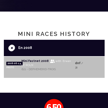
MINI RACES HISTORY
+
En 2008
Mini Fastnet 2008
with Erwan
dnf
/
2008-06-14
LE ROUX
31
PROTO
621 - DEPHEMERID-TROIS