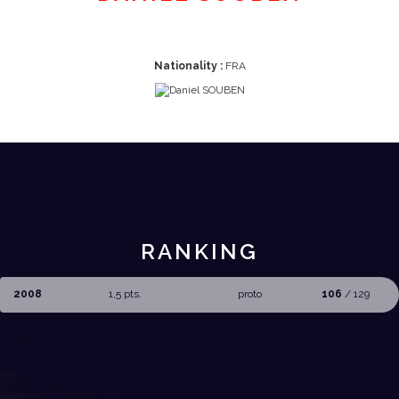
Nationality :
FRA
RANKING
2008
1,5 pts.
proto
106
/ 129