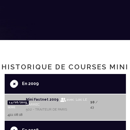
HISTORIQUE DE COURSES MINI
+
En 2009
Mini Fastnet 2009
avec Loïc LE
10
/
14/06/2009
GARREC
43
SERIE
502 - TRAITEUR DE PARIS
4j11:08:18