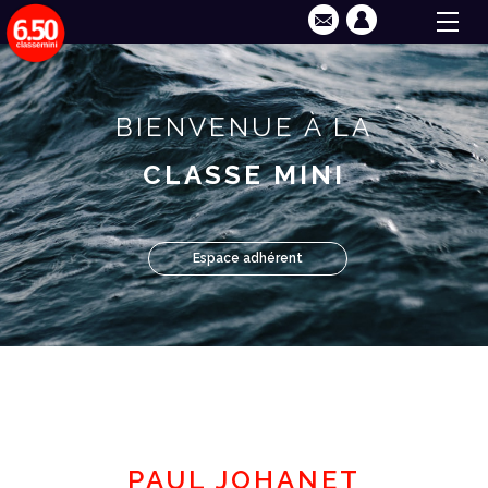
BIENVENUE À LA
CLASSE MINI
Espace adhérent
PAUL JOHANET