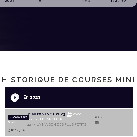
2023
58 pts.
serie
139
/ 338
HISTORIQUE DE COURSES MINI
+
En 2023
MINI FASTNET 2023
avec
27
/
11/06/2023
Edouard BLANCHIER
55
SERIE
423 - LA MAISON DES PLUS PETITS
7j18h29'04