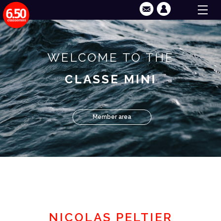
WELCOME TO THE
CLASSE MINI
Member area
NICOLAS PELTIER