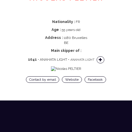
Nationality :
FR
Age :
55 years old
Address :
1180 Bruxelles
BE
Main skipper of :
1041
• ANAHATA LIGHT •
ANAHATA LIGHT
Contact by email
Website
Facebook