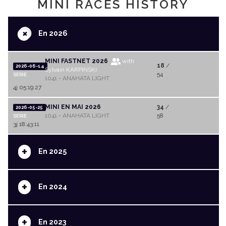
MINI RACES HISTORY
+
En 2026
MINI FASTNET 2026
with
18
/
2026-06-14
Sylvain KARPINSKI
54
SERIE
1041 - ANAHATA LIGHT
4j 05:19:27
MINI EN MAI 2026
34
/
2026-05-25
1041 - ANAHATA LIGHT
58
SERIE
3j 18:43:11
+
En 2025
+
En 2024
+
En 2023